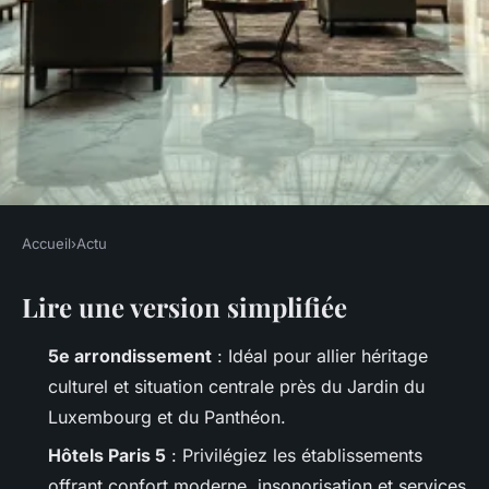
Accueil
›
Actu
ACTU
Lire une version simplifiée
Top choix d'hôtels à Paris 5
pour votre escapade parfaite
5e arrondissement
: Idéal pour allier héritage
culturel et situation centrale près du Jardin du
Gordon
•
23/04/2026 09:48
•
10 min de lecture
Luxembourg et du Panthéon.
Hôtels Paris 5
: Privilégiez les établissements
offrant confort moderne, insonorisation et services