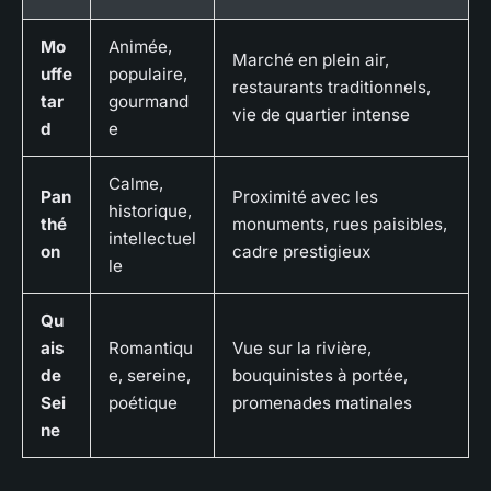
Mo
Animée,
Marché en plein air,
uffe
populaire,
restaurants traditionnels,
tar
gourmand
vie de quartier intense
d
e
Calme,
Pan
Proximité avec les
historique,
thé
monuments, rues paisibles,
intellectuel
on
cadre prestigieux
le
Qu
ais
Romantiqu
Vue sur la rivière,
de
e, sereine,
bouquinistes à portée,
Sei
poétique
promenades matinales
ne