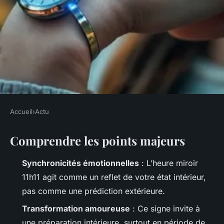
Accueil
›
Actu
ACTU
Comprendre les points majeurs
Découverte des messages
d'amour derrière l'heure
Synchronicités émotionnelles
: L’heure miroir
miroir 11h11
11h11 agit comme un reflet de votre état intérieur,
pas comme une prédiction extérieure.
Gordon
•
28/04/2026 07:55
•
15 min de lecture
Transformation amoureuse
: Ce signe invite à
une préparation intérieure, surtout en période de