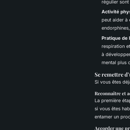
régulier sont
Activité phy
peut aider à 
endorphines,
Pratique de 
respiration e
à développer
mental plus c
Se remettre d’
Si vous êtes déj
Reconnaître et a
La première étap
si vous êtes hab
entamer un proc
Accorder une pri