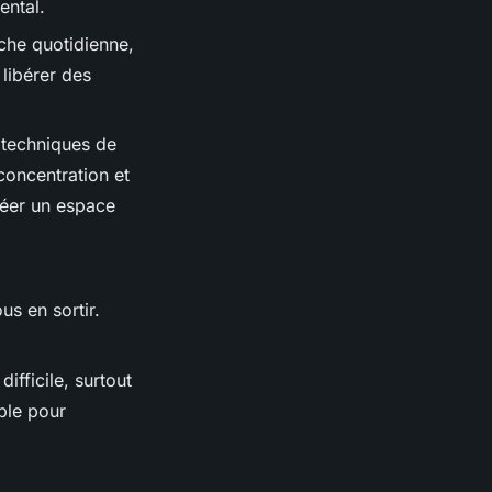
ental.
che quotidienne,
 libérer des
 techniques de
concentration et
réer un espace
us en sortir.
ifficile, surtout
able pour