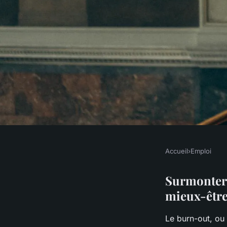
Accueil
›
Emploi
EMPLOI
Surmonter le burn-o
Surmonter 
mieux-être
pratiques
Le burn-out, ou