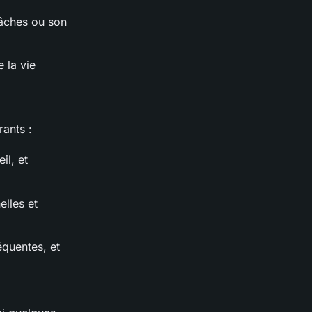
tâches ou son
e la vie
ants :
il, et
elles et
équentes, et