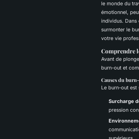
le monde du trav
Lise
•
11 février 2025
•
8 min de lecture
émotionnel, peut
individus. Dans 
surmonter le bur
votre vie profes
Comprendre le
Avant de plonger
burn-out et com
Causes du burn
Le burn-out est 
Surcharge de
pression con
Environneme
communicatio
supérieurs.