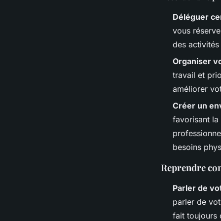
Déléguer cer
vous réserve
des activité
Organiser v
travail et pr
améliorer vot
Créer un env
favorisant la
professionne
besoins phys
Reprendre con
Parler de vo
parler de vot
fait toujours