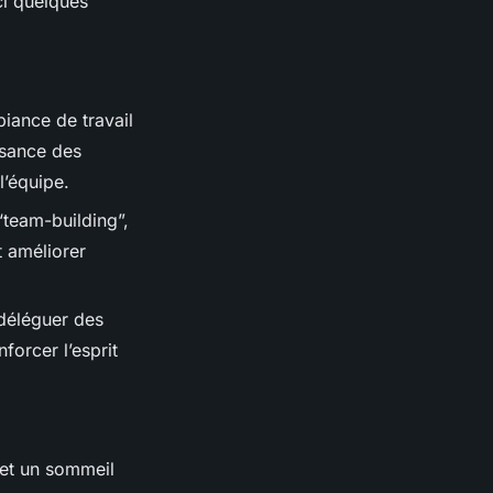
ci quelques
iance de travail
ssance des
l’équipe.
“team-building”,
t améliorer
 déléguer des
forcer l’esprit
 et un sommeil