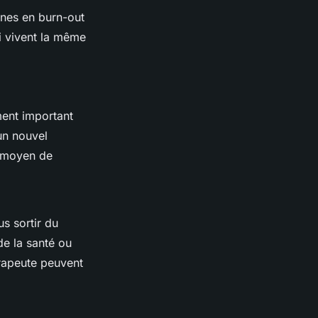
nnes en burn-out
i vivent la même
ment important
un nouvel
un moyen de
s sortir du
de la santé ou
érapeute peuvent