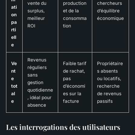
vente du
production
chercheurs
ati
surplus,
et de la
d’équilibre
on
meilleur
consomma
économique
pa
ROI
tion
rti
ell
e
Revenus
Ve
Faible tarif
Propriétaire
réguliers
nt
de rachat,
s absents
sans
e
pas
ou locatifs,
gestion
tot
d’économi
recherche
quotidienne
al
es sur la
de revenus
, idéal pour
e
facture
passifs
absence
Les interrogations des utilisateurs