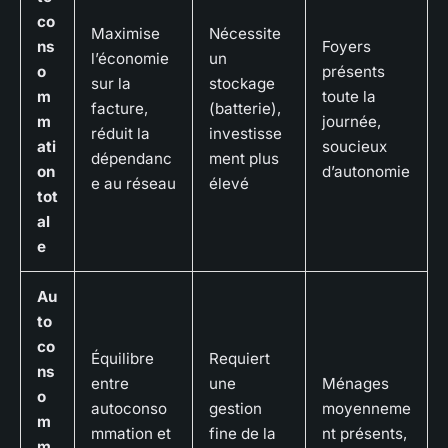
co
Maximise
Nécessite
ns
Foyers
l’économie
un
o
présents
sur la
stockage
m
toute la
facture,
(batterie),
m
journée,
réduit la
investisse
ati
soucieux
dépendanc
ment plus
on
d’autonomie
e au réseau
élevé
tot
al
e
Au
to
co
Équilibre
Requiert
ns
entre
une
Ménages
o
autoconso
gestion
moyenneme
m
mmation et
fine de la
nt présents,
m