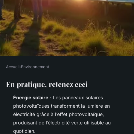
Accueil
›
Environnement
ENVIRONNEMENT
En pratique, retenez ceci
Développez votre production
d'électricité avec des
Énergie solaire
: Les panneaux solaires
panneaux solaires
photovoltaïques transforment la lumière en
photovoltaïques
électricité grâce à l’effet photovoltaïque,
produisant de l’électricité verte utilisable au
Joséphine
•
30/06/2026 07:31
•
13 min de lecture
quotidien.