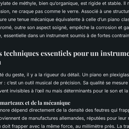
late de méthyle, bien qu’organique, est rigide et stable. Il
ssion, ne craque pas comme le verre. Associé à une structur
sure une tenue mécanique équivalente à celle d’un piano cla
hromé, outre son aspect soigné, empêche la corrosion et ga
, essentielle dans un instrument soumis à de fortes contrain
es techniques essentiels pour un instrum
n
té du geste, il y a la rigueur du détail. Un piano en plexigla
r : c’est un outil musical de précision. Sa qualité se mesure
ent invisibles à l’œil nu mais déterminants pour le son et la 
 marteaux et de la mécanique
onore dépend directement de la densité des feutres qui frap
roviennent de manufactures allemandes, réputées pour leur r
doit frapper avec la même force, au millimètre près. La t