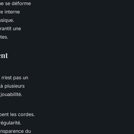
 ne se déforme
e interne
ssique.
rantit une
tes.
ent
s n’est pas un
 à plusieurs
jouabilité.
pent les cordes.
égularité.
ransparence du