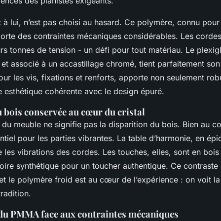
ences des pianistes exigeants.
 lui, n’est pas choisi au hasard. Ce polymère, connu pour 
porte des contraintes mécaniques considérables. Les cordes
rs tonnes de tension - un défi pour tout matériau. Le plexig
 et associé à un accastillage chromé, tient parfaitement son
é pour les vis, fixations et renforts, apporte non seulement ro
e esthétique cohérente avec le design épuré.
 bois conservée au cœur du cristal
du meuble ne signifie pas la disparition du bois. Bien au cont
ntiel pour les parties vibrantes. La table d’harmonie, en épi
e les vibrations des cordes. Les touches, elles, sont en bois 
oire synthétique pour un toucher authentique. Ce contraste 
et le polymère froid est au cœur de l’expérience : on voit la
radition.
 du PMMA face aux contraintes mécaniques