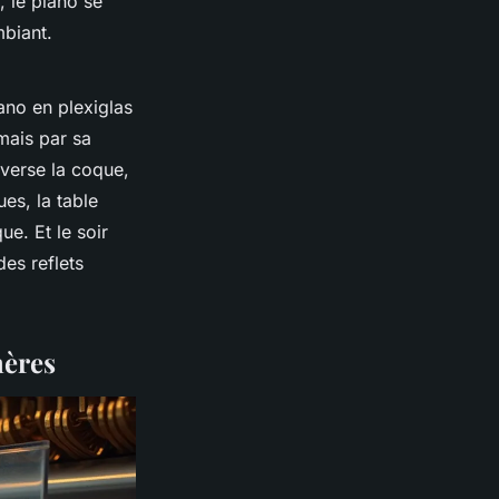
, le piano se
mbiant.
ano en plexiglas
mais par sa
averse la coque,
ues, la table
ue. Et le soir
des reflets
mères