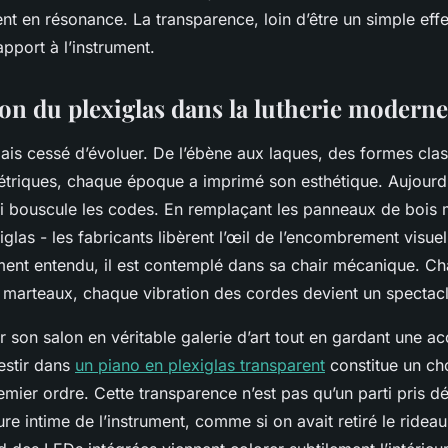
nt en résonance. La transparence, loin d’être un simple effet
apport à l’instrument.
ion du plexiglas dans la lutherie moderne
mais cessé d’évoluer. De l’ébène aux laques, des formes cla
étriques, chaque époque a imprimé son esthétique. Aujourd’h
i bouscule les codes. En remplaçant les panneaux de bois 
las - les fabricants libèrent l’œil de l’encombrement visuel
ement entendu, il est contemplé dans sa chair mécanique. C
arteaux, chaque vibration des cordes devient un spectacl
 son salon en véritable galerie d’art tout en gardant une a
estir dans
un piano en plexiglas transparent
constitue un cho
mier ordre. Cette transparence n’est pas qu’un parti pris déc
ture intime de l’instrument, comme si on avait retiré le rideau