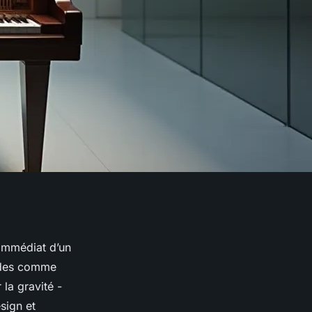
t immédiat d’un
ordes comme
la gravité -
esign et