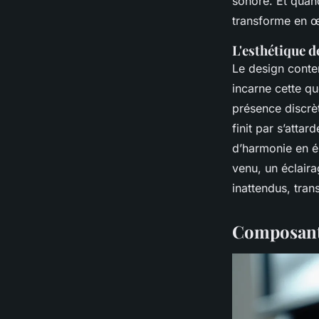
sonore. Et quand
transforme en œ
L'esthétique d
Le design conte
incarne cette qu
présence discrèt
finit par s’attar
d’harmonie en ép
venu, un éclaira
inattendus, tran
Composants 