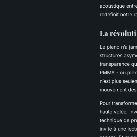
acoustique entre
Dinaïs
•
29/06/2026 07:04
•
11 min de lecture
redéfinit notre r
La révolut
Le piano n’a ja
structures asym
transparence qu
PMMA - ou plexig
n’est plus seul
mouvement des m
Pour transformer
haute volée, inv
technique de pre
invite à une lec