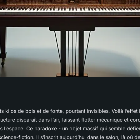
d la transparence
s kilos de bois et de fonte, pourtant invisibles. Voilà l’effe
ructure disparaît dans l’air, laissant flotter mécanique et c
 valeur
 l’espace. Ce paradoxe - un objet massif qui semble défier 
science-fiction. Il s’inscrit aujourd’hui dans le salon, là où d