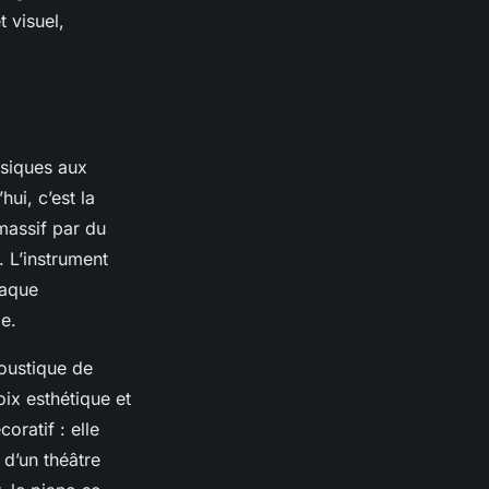
 visuel,
ssiques aux
ui, c’est la
massif par du
. L’instrument
haque
e.
coustique de
ix esthétique et
oratif : elle
 d’un théâtre