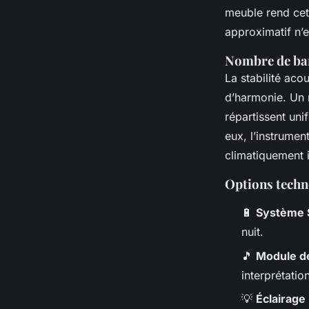
meuble rend cett
approximatif n’e
Nombre de barr
La stabilité aco
d’harmonie. Un
répartissent uni
eux, l’instrume
climatiquement i
Options techn
🔋
Système S
nuit.
🎵
Module d
interprétati
💡
Éclairage