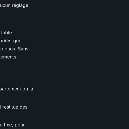
Aucun réglage
 table
table
, qui
étriques. Sans
nnements
partement ou la
 restitue des
u fixe, pour