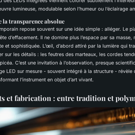
 des LEDs intégrées viennent colorer subtilement l’intérieur
uvre lumineuse, modulable selon l’humeur ou l’éclairage a
e la transparence absolue
mporain repose souvent sur une idée simple : alléger. Le pi
ête d’effacement. Il ne domine plus l’espace par sa masse, 
e et sophistiquée. L’œil, d’abord attiré par la lumière qui tr
der sur les détails : les feutres des marteaux, les cordes tend
icéa. C’est une invitation à l’observation, presque scientifiq
ge LED sur mesure - souvent intégré à la structure - révèle 
sformant l’instrument en objet d’art vivant.
et fabrication : entre tradition et poly