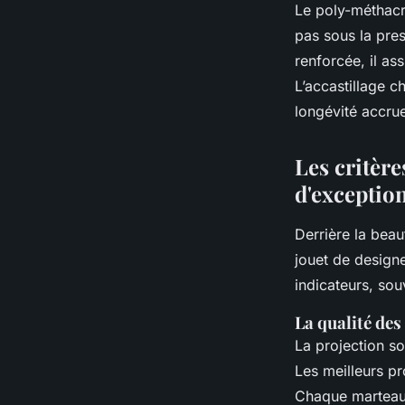
Le poly-méthacry
pas sous la pre
renforcée, il as
L’accastillage c
longévité accrue
Les critèr
d'exceptio
Derrière la beau
jouet de designe
indicateurs, souv
La qualité des
La projection s
Les meilleurs p
Chaque marteau 