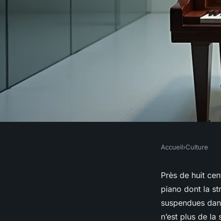
Accueil
›
Culture
CULTURE
Piano design : quan
Près de huit cent
piano dont la st
met la mécanique en
suspendues dans
n’est plus de la 